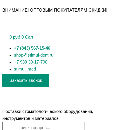
Перейти
Поиск
Поиск
Количество
ВНИМАНИЕ! ОПТОВЫМ ПОКУПАТЕЛЯМ СКИДКИ!
к
товаров
товаров
товара
содержимому
Сканер
внутриротовой
0
руб
0
Cart
+7 (843) 567-15-46
shop@stimul-dent.ru
+7 939 39-17-700
stimul_med
Заказать звонок
Поставки стоматологического оборудования,
инструментов и материалов