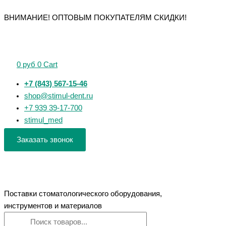
Перейти
Поиск
Поиск
Количество
ВНИМАНИЕ! ОПТОВЫМ ПОКУПАТЕЛЯМ СКИДКИ!
к
товаров
товаров
товара
содержимому
Шаберы
для
воска,
0
руб
0
Cart
4
шт
+7 (843) 567-15-46
shop@stimul-dent.ru
+7 939 39-17-700
stimul_med
Заказать звонок
Поставки стоматологического оборудования,
инструментов и материалов