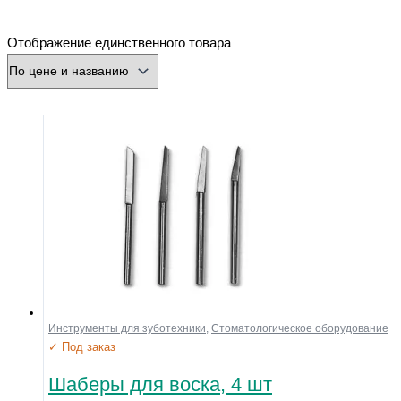
минимальная цена
максимальная цена
Отображение единственного товара
Бренд
Производитель
Страна
Город
Разъем
Охлаждение
Форма
Нарезка
Зернистость
Диаметр хвостовика (мм)
Диаметр рабочей части (мм)
Инструменты для зуботехники
,
Стоматологическое оборудование
✓ Под заказ
Напряжение
Размер
Шаберы для воска, 4 шт
Материал