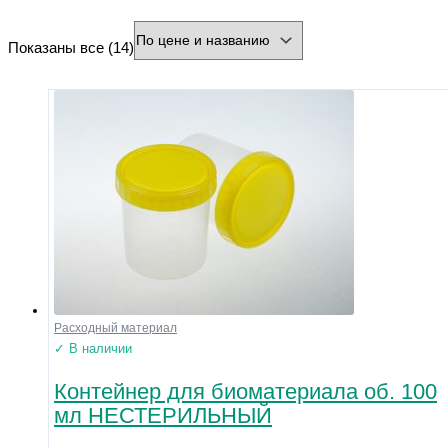
минимальная цена
максимальная цена
Показаны все (14)
Бренд
Производитель
Страна
Город
Разъем
Охлаждение
Форма
Нарезка
Зернистость
Диаметр хвостовика (мм)
Расходный материал
Диаметр рабочей части (мм)
✓ В наличии
Контейнер для биоматериала об. 100
Напряжение
мл НЕСТЕРИЛЬНЫЙ
Размер
Материал