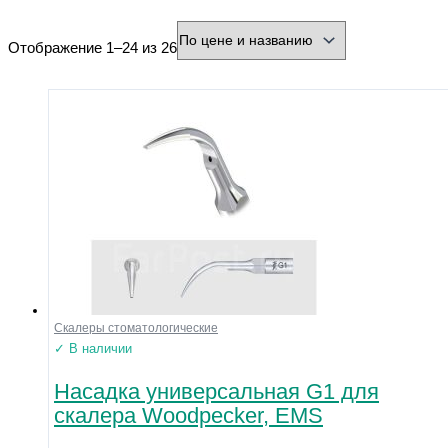
минимальная цена
максимальная цена
Отображение 1–24 из 26
Бренд
Производитель
Страна
Город
Разъем
Охлаждение
Форма
Нарезка
Зернистость
Диаметр хвостовика (мм)
Скалеры стоматологические
Диаметр рабочей части (мм)
✓ В наличии
Насадка универсальная G1 для
Напряжение
скалера Woodpecker, EMS
Размер
Материал