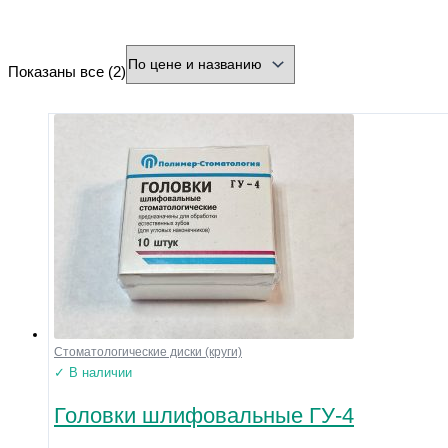
минимальная цена
максимальная цена
Показаны все (2)
Бренд
Страна
Город
Тип товара
Разъем
Охлаждение
Форма
Нарезка
Зернистость
Диаметр хвостовика (мм)
Стоматологические диски (круги)
Диаметр рабочей части (мм)
✓ В наличии
Головки шлифовальные ГУ-4
Напряжение
Размер