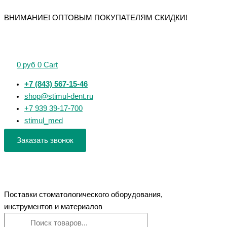
Перейти
Поиск
Поиск
Количество
Количество
ВНИМАНИЕ! ОПТОВЫМ ПОКУПАТЕЛЯМ СКИДКИ!
к
товаров
товаров
товара
товара
содержимому
Головки
Головки
шлифовальные
шлифовальные
ГУ-4
ГУВ-10
0
руб
0
Cart
+7 (843) 567-15-46
shop@stimul-dent.ru
+7 939 39-17-700
stimul_med
Заказать звонок
Поставки стоматологического оборудования,
инструментов и материалов