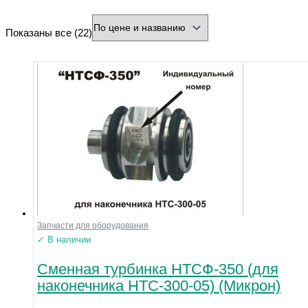
минимальная цена
максимальная цена
Показаны все (22)
Бренд
Страна
Город
Тип товара
Разъем
Охлаждение
Форма
Нарезка
Зернистость
Диаметр хвостовика (мм)
Запчасти для оборудования
Диаметр рабочей части (мм)
✓ В наличии
Сменная турбинка НТСФ-350 (для
Напряжение
наконечника НТС-300-05) (Микрон)
Размер
Материал