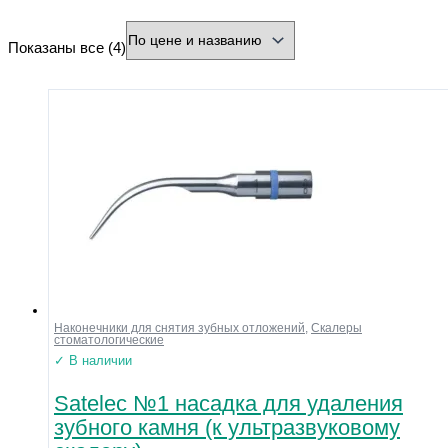
минимальная цена
максимальная цена
Показаны все (4)
Бренд
Страна
Город
Тип товара
Разъем
Охлаждение
Форма
Нарезка
Зернистость
Диаметр хвостовика (мм)
Наконечники для снятия зубных отложений
,
Скалеры
стоматологические
Диаметр рабочей части (мм)
✓ В наличии
Напряжение
Satelec №1 насадка для удаления
Размер
зубного камня (к ультразвуковому
Материал