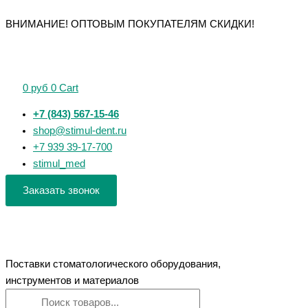
Перейти
Поиск
Поиск
Количество
Количество
Количество
Количество
ВНИМАНИЕ! ОПТОВЫМ ПОКУПАТЕЛЯМ СКИДКИ!
к
товаров
товаров
товара
товара
товара
товара
содержимому
Satelec
Satelec
Owandy
Owandy
№1
ET20
ONE
OPTEO
насадка
насадка
-
-
0
руб
0
Cart
для
для
визиограф
визиограф
удаления
эндодонтического
+7 (843) 567-15-46
зубного
лечения
shop@stimul-dent.ru
камня
(к
+7 939 39-17-700
(к
ультразвуковому
stimul_med
ультразвуковому
скалеру)
скалеру)
Заказать звонок
Поставки стоматологического оборудования,
инструментов и материалов