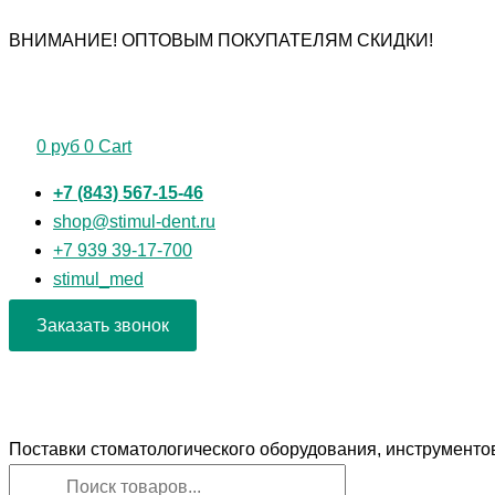
Перейти
Поиск
Поиск
Количество
ВНИМАНИЕ! ОПТОВЫМ ПОКУПАТЕЛЯМ СКИДКИ!
к
товаров
товаров
товара
содержимому
Ручка
для
зеркала
0
руб
0
Cart
+7 (843) 567-15-46
shop@stimul-dent.ru
+7 939 39-17-700
stimul_med
Заказать звонок
Поставки стоматологического оборудования, инструменто