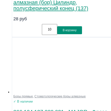
алмазная (бор) Цилиндр,
полусферический конец (137)
28
руб
В корзину
Боры прямые
,
Стоматологические боры алмазные
✓ В наличии