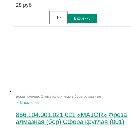
28
руб
В корзину
Боры прямые
,
Стоматологические боры алмазные
✓ В наличии
866.104.001.021.021 «MAJOR» Фреза
алмазная (бор) Сфера круглая (001)