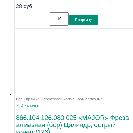
28
руб
В корзину
Боры прямые
,
Стоматологические боры алмазные
✓ В наличии
866.104.126.080.025 «MAJOR» Фреза
алмазная (бор) Цилиндр, острый
конец (126)