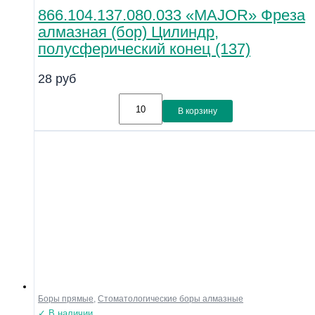
866.104.137.080.033 «MAJOR» Фреза
алмазная (бор) Цилиндр,
полусферический конец (137)
28
руб
В корзину
Боры прямые
,
Стоматологические боры алмазные
✓ В наличии