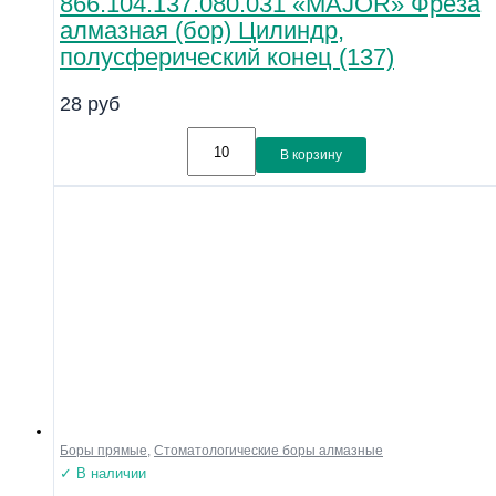
866.104.137.080.031 «MAJOR» Фреза
алмазная (бор) Цилиндр,
полусферический конец (137)
28
руб
В корзину
Боры прямые
,
Стоматологические боры алмазные
✓ В наличии