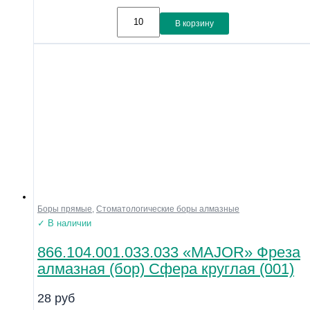
В корзину
Боры прямые
,
Стоматологические боры алмазные
✓ В наличии
866.104.001.033.033 «MAJOR» Фреза
алмазная (бор) Сфера круглая (001)
28
руб