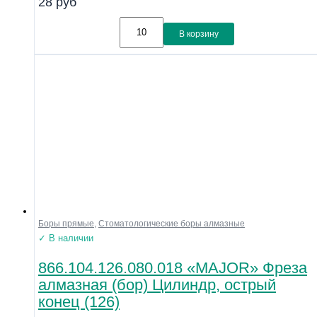
28
руб
В корзину
Боры прямые
,
Стоматологические боры алмазные
✓ В наличии
866.104.126.080.018 «MAJOR» Фреза
алмазная (бор) Цилиндр, острый
конец (126)