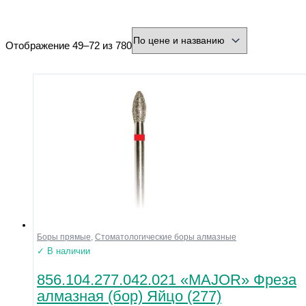
минимальная цена
максимальная цена
Отображение 49–72 из 780
Бренд
Производитель
Страна
Город
Тип товара
Разъем
Охлаждение
Форма
Нарезка
Зернистость
Боры прямые
,
Стоматологические боры алмазные
Диаметр хвостовика (мм)
✓ В наличии
Диаметр рабочей части (мм)
856.104.277.042.021 «MAJOR» Фреза
алмазная (бор) Яйцо (277)
Напряжение