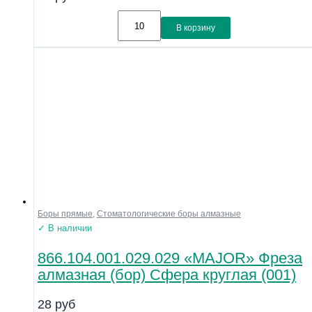
В корзину
Боры прямые
,
Стоматологические боры алмазные
✓ В наличии
866.104.001.029.029 «MAJOR» Фреза
алмазная (бор) Сфера круглая (001)
28
руб