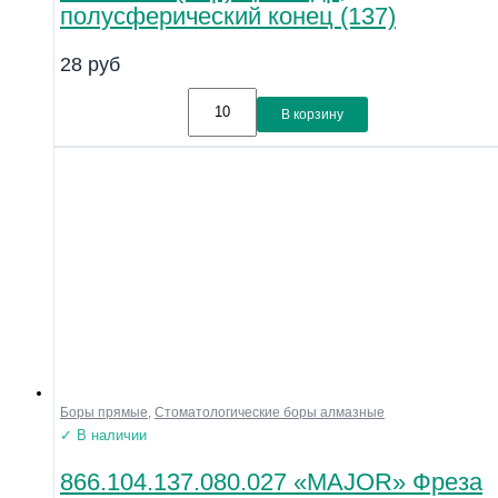
полусферический конец (137)
28
руб
В корзину
Боры прямые
,
Стоматологические боры алмазные
✓ В наличии
866.104.137.080.027 «MAJOR» Фреза