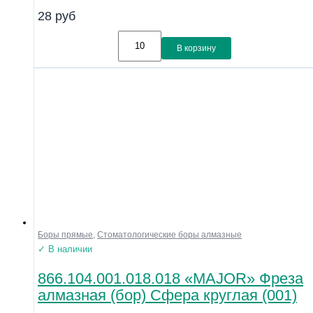
28
руб
В корзину
Боры прямые
,
Стоматологические боры алмазные
✓ В наличии
866.104.001.018.018 «MAJOR» Фреза
алмазная (бор) Сфера круглая (001)