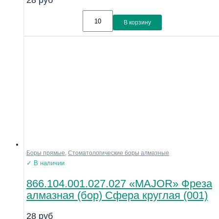
28
руб
В корзину
Боры прямые
,
Стоматологические боры алмазные
✓ В наличии
866.104.001.027.027 «MAJOR» Фреза
алмазная (бор) Сфера круглая (001)
28
руб