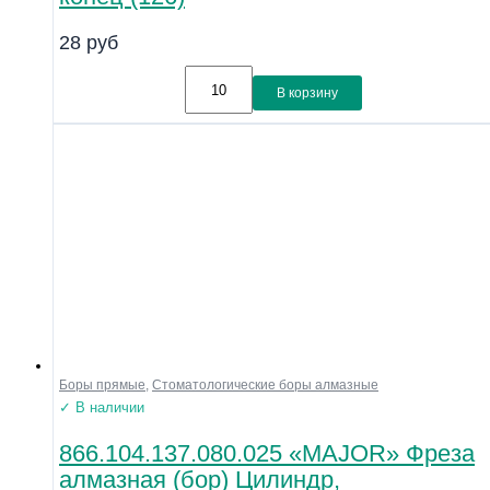
28
руб
В корзину
Боры прямые
,
Стоматологические боры алмазные
✓ В наличии
866.104.137.080.025 «MAJOR» Фреза
алмазная (бор) Цилиндр,