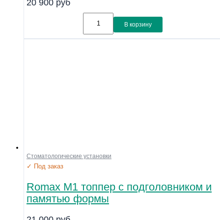
20 900
руб
Материал
Линейка
В корзину
Совместимость
Показать
Стоматологические установки
✓ Под заказ
Romax M1 топпер с подголовником и
памятью формы
21 000
руб