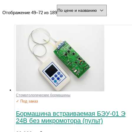
минимальная цена
максимальная цена
Отображение 49–72 из 189
Бренд
Производитель
Страна
Город
Тип товара
Разъем
Охлаждение
Форма
Нарезка
Зернистость
Стоматологические бормашины
Диаметр хвостовика (мм)
✓ Под заказ
Диаметр рабочей части (мм)
Бормашина встраиваемая БЭУ-01 Э
24В без микромотора (пульт)
Напряжение
Размер