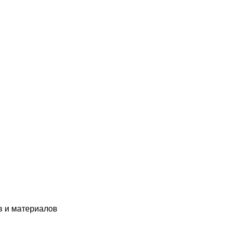
Количество
товара
"Diamondbrit
композит
химического
отверждени
в и материалов