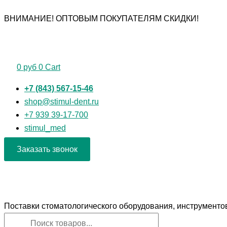
Перейти
Поиск
Поиск
ВНИМАНИЕ! ОПТОВЫМ ПОКУПАТЕЛЯМ СКИДКИ!
к
товаров
товаров
содержимому
0
руб
0
Cart
+7 (843) 567-15-46
shop@stimul-dent.ru
+7 939 39-17-700
stimul_med
Заказать звонок
Поставки стоматологического оборудования, инструменто