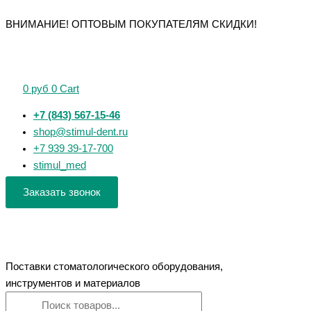
Перейти
Поиск
Поиск
ВНИМАНИЕ! ОПТОВЫМ ПОКУПАТЕЛЯМ СКИДКИ!
к
товаров
товаров
содержимому
0
руб
0
Cart
+7 (843) 567-15-46
shop@stimul-dent.ru
+7 939 39-17-700
stimul_med
Заказать звонок
Поставки стоматологического оборудования,
инструментов и материалов