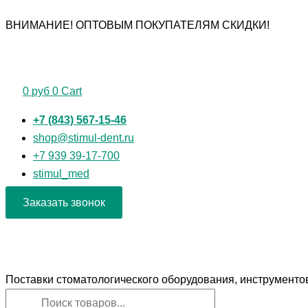
Перейти
Поиск
Поиск
ВНИМАНИЕ! ОПТОВЫМ ПОКУПАТЕЛЯМ СКИДКИ!
к
товаров
товаров
содержимому
0
руб
0
Cart
+7 (843) 567-15-46
shop@stimul-dent.ru
+7 939 39-17-700
stimul_med
Заказать звонок
Поставки стоматологического оборудования, инструменто