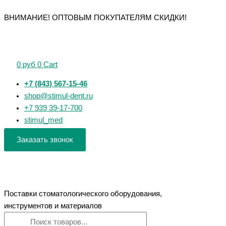
Перейти
Поиск
Поиск
ВНИМАНИЕ! ОПТОВЫМ ПОКУПАТЕЛЯМ СКИДКИ!
к
товаров
товаров
содержимому
0
руб
0
Cart
+7 (843) 567-15-46
shop@stimul-dent.ru
+7 939 39-17-700
stimul_med
Заказать звонок
Поставки стоматологического оборудования,
инструментов и материалов