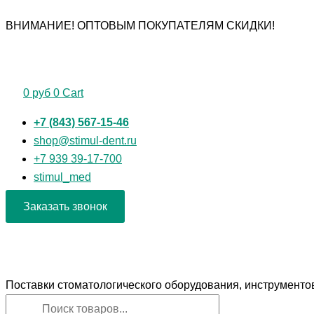
Перейти
Поиск
Поиск
ВНИМАНИЕ! ОПТОВЫМ ПОКУПАТЕЛЯМ СКИДКИ!
к
товаров
товаров
содержимому
0
руб
0
Cart
+7 (843) 567-15-46
shop@stimul-dent.ru
+7 939 39-17-700
stimul_med
Заказать звонок
Поставки стоматологического оборудования, инструменто