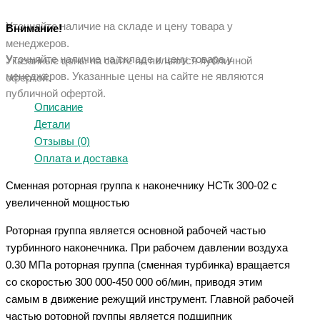
Уточняйте наличие на складе и цену товара у
Внимание!
менеджеров.
Уточняйте наличие на складе и цену товара у
Указанные цены на сайте не являются публичной
менеджеров. Указанные ц
ены на сайте не являются
офертой.
публичной офертой.
Описание
Детали
Отзывы (0)
Оплата и доставка
Сменная роторная группа к наконечнику НСТк 300-02 с
увеличенной мощностью
Роторная группа является основной рабочей частью
турбинного наконечника. При рабочем давлении воздуха
0.30 МПа роторная группа (сменная турбинка) вращается
со скоростью 300 000-450 000 об/мин, приводя этим
самым в движение режущий инструмент. Главной рабочей
частью роторной группы является подшипник