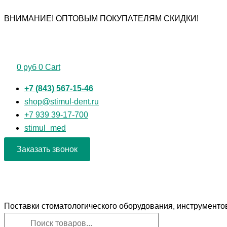
Первоначальная
Текущая
Перейти
Поиск
Поиск
Количество
ВНИМАНИЕ! ОПТОВЫМ ПОКУПАТЕЛЯМ СКИДКИ!
цена
цена:
к
товаров
товаров
товара
составляла
5
содержимому
НУ-40
6
900 руб.
Наконечник
900 руб.
угловой
0
руб
0
Cart
технический
микромоторный
+7 (843) 567-15-46
(Ардатов)
shop@stimul-dent.ru
+7 939 39-17-700
stimul_med
Заказать звонок
Поставки стоматологического оборудования, инструменто