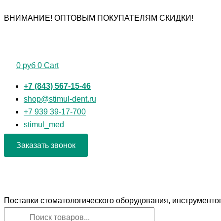
Первоначальная
Первоначальная
Текущая
Текущая
Перейти
Поиск
Поиск
Количество
ВНИМАНИЕ! ОПТОВЫМ ПОКУПАТЕЛЯМ СКИДКИ!
цена
цена
цена:
цена:
к
товаров
товаров
товара
составляла
составляла
110 руб.
110 руб.
содержимому
Щетка
185 руб.
135 руб.
4-
х
0
руб
0
Cart
рядная
черный
+7 (843) 567-15-46
ворс
shop@stimul-dent.ru
жесткая
+7 939 39-17-700
(синтетика)
stimul_med
Заказать звонок
Поставки стоматологического оборудования, инструменто