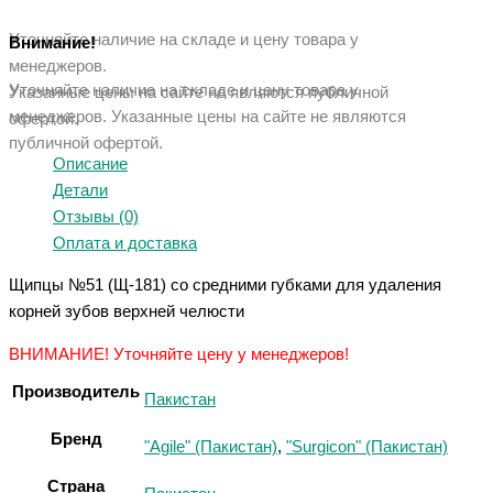
Уточняйте наличие на складе и цену товара у
Внимание!
менеджеров.
Уточняйте наличие на складе и цену товара у
Указанные цены на сайте не являются публичной
менеджеров. Указанные ц
ены на сайте не являются
офертой.
публичной офертой.
Описание
Детали
Отзывы (0)
Оплата и доставка
Щипцы №51 (Щ-181) со средними губками для удаления
корней зубов верхней челюсти
ВНИМАНИЕ! Уточняйте цену у менеджеров!
Производитель
Пакистан
Бренд
"Agile" (Пакистан)
,
"Surgicon" (Пакистан)
Страна