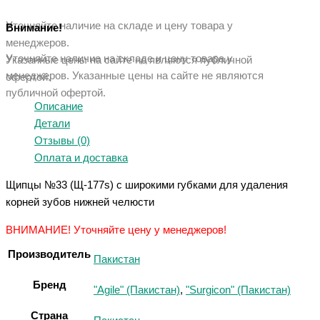
Уточняйте наличие на складе и цену товара у
Внимание!
менеджеров.
Уточняйте наличие на складе и цену товара у
Указанные цены на сайте не являются публичной
менеджеров. Указанные ц
ены на сайте не являются
офертой.
публичной офертой.
Описание
Детали
Отзывы (0)
Оплата и доставка
Щипцы №33 (Щ-177s) с широкими губками для удаления
корней зубов нижней челюсти
ВНИМАНИЕ! Уточняйте цену у менеджеров!
Производитель
Пакистан
Бренд
"Agile" (Пакистан)
,
"Surgicon" (Пакистан)
Страна