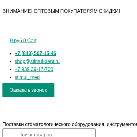
Перейти
Поиск
Поиск
Количество
ВНИМАНИЕ! ОПТОВЫМ ПОКУПАТЕЛЯМ СКИДКИ!
к
товаров
товаров
товара
содержимому
1.121
Дискодержатель
угловой
0
руб
0
Cart
для
дисков
+7 (843) 567-15-46
с
shop@stimul-dent.ru
металлической
+7 939 39-17-700
втулкой
stimul_med
ТОР
Заказать звонок
ВМ
Поставки стоматологического оборудования, инструменто