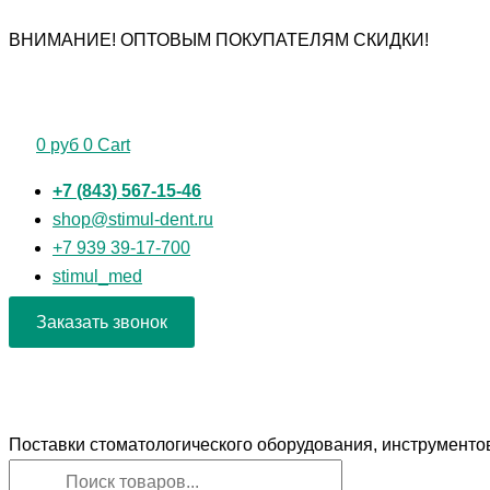
Перейти
Поиск
Поиск
Количество
ВНИМАНИЕ! ОПТОВЫМ ПОКУПАТЕЛЯМ СКИДКИ!
к
товаров
товаров
товара
содержимому
Фрезы
алмазные
"Шар"
0
руб
0
Cart
для
прямого
+7 (843) 567-15-46
наконечника
shop@stimul-dent.ru
+7 939 39-17-700
stimul_med
Заказать звонок
Поставки стоматологического оборудования, инструменто