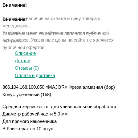
Внимание!
Уточняйте наличие на складе и цену товара у
Внимание!
менеджеров.
Уточняйте наличие на складе и цену товара у
Указанные цены на сайте не являются публичной
менеджеров. Указанные ц
ены на сайте не являются
офертой.
публичной офертой.
Описание
Детали
Отзывы (0)
Оплата и доставка
866.104.168.100.050 «MAJOR» Фреза алмазная (бор)
Конус усеченный (168)
Средняя зернистость, для универсальной обработки
Диаметр рабочей части 5.0 мм
Для прямого наконечника
В блистерах по 10 штук