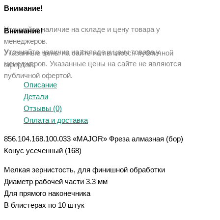
Внимание!
Уточняйте наличие на складе и цену товара у
Внимание!
менеджеров.
Уточняйте наличие на складе и цену товара у
Указанные цены на сайте не являются публичной
менеджеров. Указанные ц
ены на сайте не являются
офертой.
публичной офертой.
Описание
Детали
Отзывы (0)
Оплата и доставка
856.104.168.100.033 «MAJOR» Фреза алмазная (бор)
Конус усеченный (168)
Мелкая зернистость, для финишной обработки
Диаметр рабочей части 3.3 мм
Для прямого наконечника
В блистерах по 10 штук