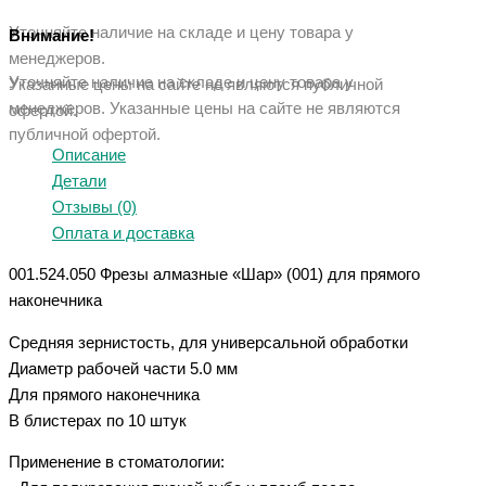
Уточняйте наличие на складе и цену товара у
Внимание!
менеджеров.
Уточняйте наличие на складе и цену товара у
Указанные цены на сайте не являются публичной
менеджеров. Указанные ц
ены на сайте не являются
офертой.
публичной офертой.
Описание
Детали
Отзывы (0)
Оплата и доставка
001.524.050 Фрезы алмазные «Шар» (001) для прямого
наконечника
Средняя зернистость, для универсальной обработки
Диаметр рабочей части 5.0 мм
Для прямого наконечника
В блистерах по 10 штук
Применение в стоматологии: