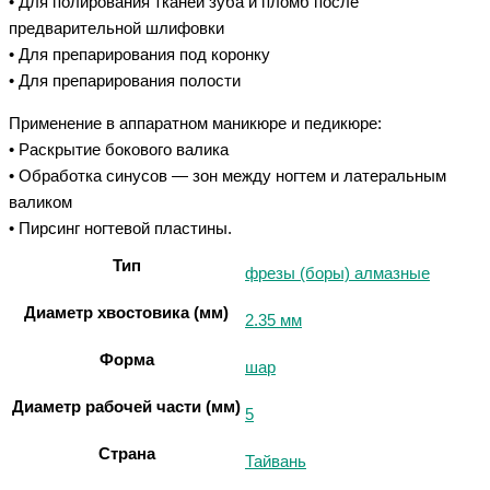
• Для полирования тканей зуба и пломб после
предварительной шлифовки
• Для препарирования под коронку
• Для препарирования полости
Применение в аппаратном маникюре и педикюре:
• Раскрытие бокового валика
• Обработка синусов — зон между ногтем и латеральным
валиком
• Пирсинг ногтевой пластины.
Тип
фрезы (боры) алмазные
Диаметр хвостовика (мм)
2.35 мм
Форма
шар
Диаметр рабочей части (мм)
5
Страна
Тайвань