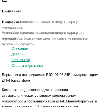
Внимание!
Уточняйте наличие на складе и цену товара у
Внимание!
менеджеров.
Уточняйте наличие на складе и цену товара у
Указанные цены на сайте не являются публичной
менеджеров. Указанные ц
ены на сайте не являются
офертой.
публичной офертой.
Описание
Детали
Отзывы (0)
Оплата и доставка
Бормашина встраиваемая БЭУ-01.06 24В с микромотором
ДП-4 (смартфон)
Комплект предназначен для оснащения
стоматологических установок коллекторным
микромотором постоянного тока ДП-4. Малогабаритный и
мощный двигатель ДП-4 позволяет выполнять