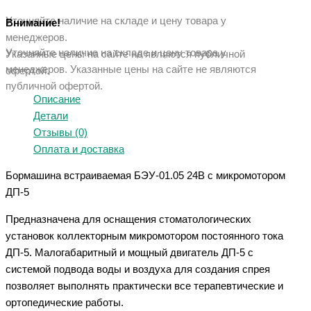
Уточняйте наличие на складе и цену товара у
Внимание!
менеджеров.
Уточняйте наличие на складе и цену товара у
Указанные цены на сайте не являются публичной
менеджеров. Указанные ц
ены на сайте не являются
офертой.
публичной офертой.
Описание
Детали
Отзывы (0)
Оплата и доставка
Бормашина встраиваемая БЭУ-01.05 24В с микромотором
ДП-5
Предназначена для оснащения стоматологических
установок коллекторным микромотором постоянного тока
ДП-5. Малогабаритный и мощный двигатель ДП-5 с
системой подвода воды и воздуха для создания спрея
позволяет выполнять практически все терапевтические и
ортопедические работы.